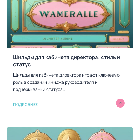
п
и
с
я
м
Шильды для кабинета директора: стиль и
статус
Шильды для кабинета директора играют ключевую
роль в создании имиджа руководителя и
подчеркивании статуса...
ПОДРОБНЕЕ