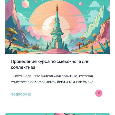
з
а
п
и
с
я
м
Проведение курса по смехо-йоге для
коллектива
Смехо-йога - это уникальная практика, которая
сочетает в себе элементы йоги и техники смеха,...
ПОДРОБНЕЕ