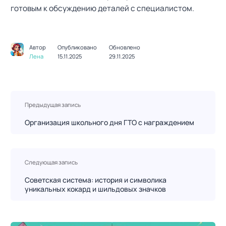
готовым к обсуждению деталей с специалистом.
Автор
Опубликовано
Обновлено
Лена
15.11.2025
29.11.2025
Н
Предыдущая запись
а
в
Организация школьного дня ГТО с награждением
и
г
а
Следующая запись
ц
Советская система: история и символика
и
уникальных кокард и шильдовых значков
я
п
о