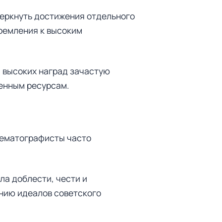
еркнуть достижения отдельного
тремления к высоким
и высоких наград зачастую
ленным ресурсам.
инематографисты часто
ла доблести, чести и
нию идеалов советского