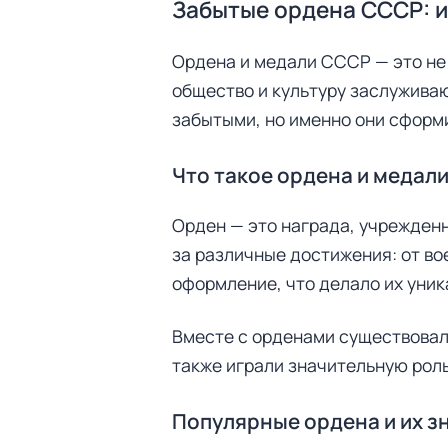
Забытые ордена СССР: и
Ордена и медали СССР — это не 
общество и культуру заслуживаю
забытыми, но именно они сформи
Что такое ордена и медал
Орден — это награда, учрежденн
за различные достижения: от во
оформление, что делало их уни
Вместе с орденами существовал
также играли значительную роль
Н
а
Популярные ордена и их з
й