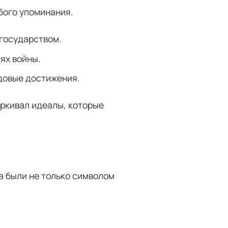
бого упоминания.
 государством.
ях войны.
довые достижения.
еркивал идеалы, которые
а были не только символом