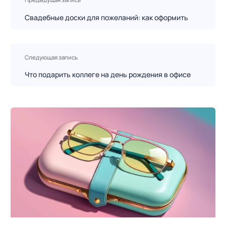
а
в
Свадебные доски для пожеланий: как оформить
и
г
а
Следующая запись
ц
Что подарить коллеге на день рождения в офисе
и
я
п
о
з
а
п
и
с
я
м