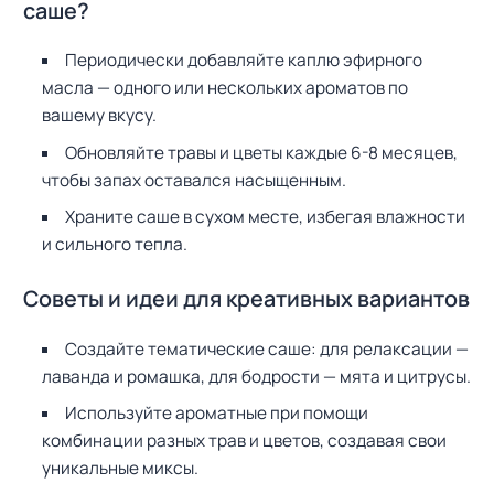
саше?
Н
а
й
Периодически добавляйте каплю эфирного
т
масла — одного или нескольких ароматов по
и
вашему вкусу.
:
Обновляйте травы и цветы каждые 6-8 месяцев,
чтобы запах оставался насыщенным.
Храните саше в сухом месте, избегая влажности
и сильного тепла.
Советы и идеи для креативных вариантов
Создайте тематические саше: для релаксации —
лаванда и ромашка, для бодрости — мята и цитрусы.
Используйте ароматные при помощи
комбинации разных трав и цветов, создавая свои
уникальные миксы.