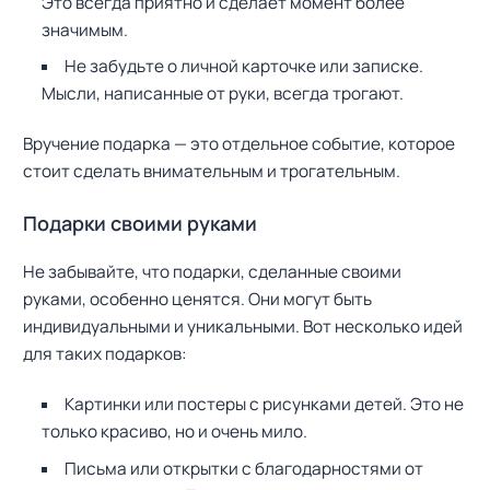
Это всегда приятно и сделает момент более
значимым.
Не забудьте о личной карточке или записке.
Мысли, написанные от руки, всегда трогают.
Вручение подарка — это отдельное событие, которое
стоит сделать внимательным и трогательным.
Н
а
Подарки своими руками
й
т
и
Не забывайте, что подарки, сделанные своими
:
руками, особенно ценятся. Они могут быть
индивидуальными и уникальными. Вот несколько идей
для таких подарков:
Картинки или постеры с рисунками детей. Это не
только красиво, но и очень мило.
Письма или открытки с благодарностями от