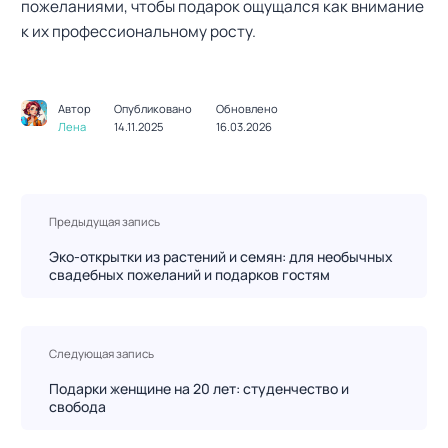
пожеланиями, чтобы подарок ощущался как внимание
к их профессиональному росту.
Автор
Опубликовано
Обновлено
Лена
14.11.2025
16.03.2026
Н
Предыдущая запись
а
в
Эко-открытки из растений и семян: для необычных
свадебных пожеланий и подарков гостям
и
г
а
ц
Следующая запись
и
Подарки женщине на 20 лет: студенчество и
я
свобода
п