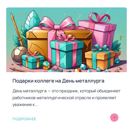
о
з
а
п
и
с
я
м
Подарки коллеге на День металлурга
День металлурга — это праздник, который объединяет
работников металлургической отрасли и проявляет
уважение к...
ПОДРОБНЕЕ