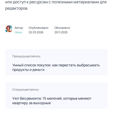
или доступ к ресурсам с полезными материалами для
редакторов.
Автор
Опубликовано
Обновлено
Лена
02.03.2026
29.11.2025
Н
Предыдущая запись
а
в
Умный список покупок: как перестать выбрасывать
продукты и деньги
и
г
а
ц
Следующая запись
и
Уют без ремонта: 15 мелочей, которые меняют
я
квартиру за выходные
п