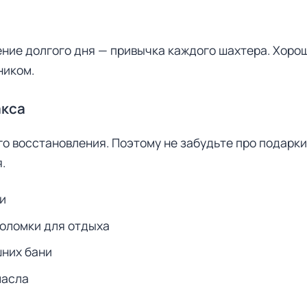
чение долгого дня — привычка каждого шахтера. Хор
ником.
акса
о восстановления. Поэтому не забудьте про подарки
.
и
воломки для отдыха
шних бани
масла