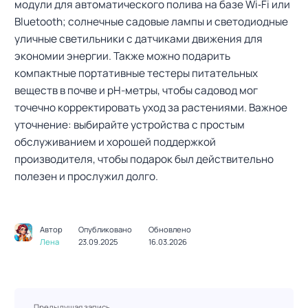
модули для автоматического полива на базе Wi‑Fi или
Bluetooth; солнечные садовые лампы и светодиодные
уличные светильники с датчиками движения для
экономии энергии. Также можно подарить
компактные портативные тестеры питательных
веществ в почве и рН-метры, чтобы садовод мог
точечно корректировать уход за растениями. Важное
уточнение: выбирайте устройства с простым
обслуживанием и хорошей поддержкой
производителя, чтобы подарок был действительно
полезен и прослужил долго.
Автор
Опубликовано
Обновлено
Лена
23.09.2025
16.03.2026
Н
Предыдущая запись