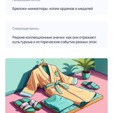
а
в
Брелоки-миниатюры: копии орденов и медалей
и
г
а
Следующая запись
ц
Редкие коллекционные значки: как они отражают
и
культурные и исторические события разных эпох
я
п
о
з
а
п
и
с
я
м