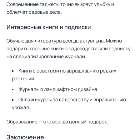
Современные гаджеты точно вызовут улыбку и
облегчат садовые дела.
Интересные книги и подписки
Обучающая литература всегда актуальна. Можно
подарить хорошие книги о садоводстве или подписку
на специализированные журналы.
Н
а
Книги с советами по выращиванию редких
й
растений.
т
и
Журналы о ландшафтном дизайне.
:
Онлайн-курсы по садоводству и выращиванию
урожая.
Образование — это всегда ценный подарок.
Заключение