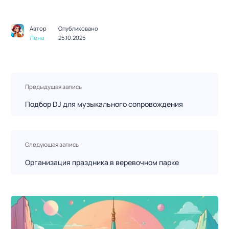
Автор
Опубликовано
Лена
25.10.2025
Н
Предыдущая запись
а
в
Подбор DJ для музыкального сопровождения
и
г
а
Следующая запись
ц
Организация праздника в веревочном парке
и
я
п
о
з