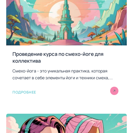
а
п
и
с
я
м
Проведение курса по смехо-йоге для
коллектива
Смехо-йога - это уникальная практика, которая
сочетает в себе элементы йоги и техники смеха,...
ПОДРОБНЕЕ