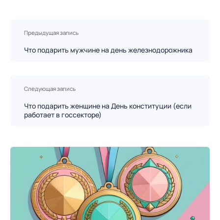
Н
Предыдущая запись
а
в
Что подарить мужчине на день железнодорожника
и
г
а
Следующая запись
ц
Что подарить женщине на День конституции (если
и
работает в госсекторе)
я
п
о
з
а
п
и
с