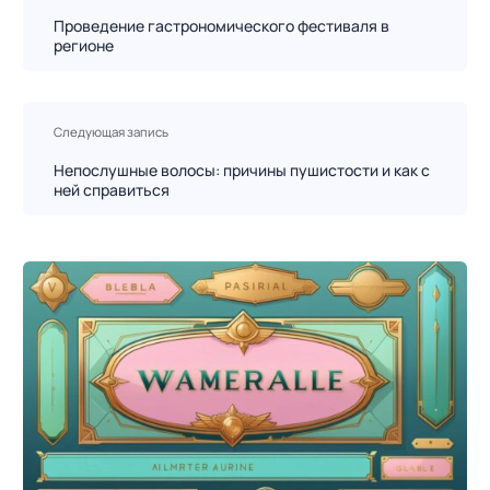
в
Проведение гастрономического фестиваля в
регионе
и
г
а
ц
Следующая запись
и
Непослушные волосы: причины пушистости и как с
я
ней справиться
п
о
з
а
п
и
с
я
м