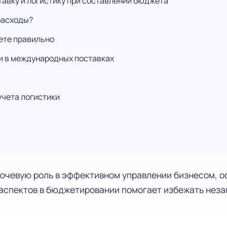
авку и логистику при составлении бюджета
расходы?
жете правильно
и в международных поставках
учета логистики
ючевую роль в эффективном управлении бизнесом, о
 аспектов в бюджетировании помогает избежать нез