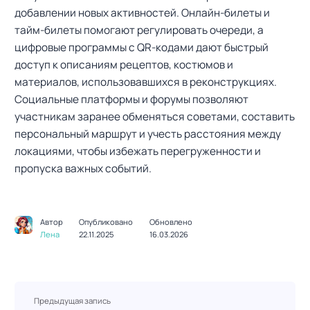
добавлении новых активностей. Онлайн-билеты и
тайм-билеты помогают регулировать очереди, а
цифровые программы с QR-кодами дают быстрый
доступ к описаниям рецептов, костюмов и
материалов, использовавшихся в реконструкциях.
Социальные платформы и форумы позволяют
участникам заранее обменяться советами, составить
персональный маршрут и учесть расстояния между
локациями, чтобы избежать перегруженности и
пропуска важных событий.
Автор
Опубликовано
Обновлено
Лена
22.11.2025
16.03.2026
Н
Предыдущая запись
а