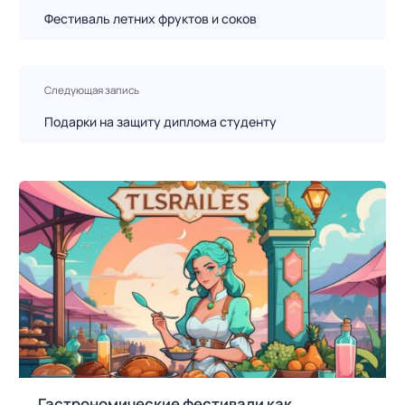
в
Фестиваль летних фруктов и соков
и
г
а
Следующая запись
ц
Подарки на защиту диплома студенту
и
я
п
о
з
а
п
и
с
я
м
Гастрономические фестивали как