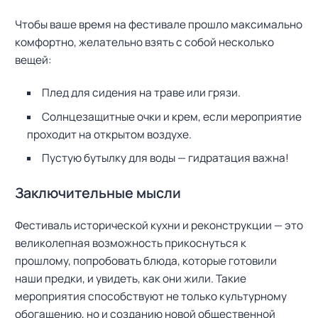
Чтобы ваше время на фестивале прошло максимально
комфортно, желательно взять с собой несколько
вещей:
Плед для сидения на траве или грязи.
Солнцезащитные очки и крем, если мероприятие
проходит на открытом воздухе.
Пустую бутылку для воды — гидратация важна!
Заключительные мысли
Н
а
Фестиваль исторической кухни и реконструкции — это
й
т
великолепная возможность прикоснуться к
и
прошлому, попробовать блюда, которые готовили
:
наши предки, и увидеть, как они жили. Такие
мероприятия способствуют не только культурному
обогащению, но и созданию новой общественной