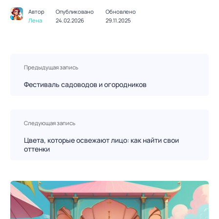
Автор
Опубликовано
Обновлено
Лена
24.02.2026
29.11.2025
Н
Предыдущая запись
а
в
Фестиваль садоводов и огородников
и
г
а
Следующая запись
ц
Цвета, которые освежают лицо: как найти свои
и
оттенки
я
п
о
з
а
п