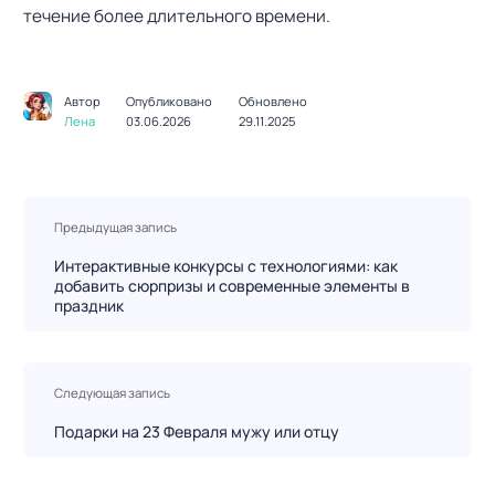
течение более длительного времени.
Автор
Опубликовано
Обновлено
Лена
03.06.2026
29.11.2025
Н
Предыдущая запись
а
в
Интерактивные конкурсы с технологиями: как
добавить сюрпризы и современные элементы в
и
праздник
г
а
ц
Следующая запись
и
я
Подарки на 23 Февраля мужу или отцу
п
о