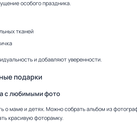
щущение особого праздника.
льных тканей
тичка
идуальность и добавляют уверенности.
ные подарки
а с любимыми фото
ь о маме и детях. Можно собрать альбом из фотогр
ать красивую фоторамку.