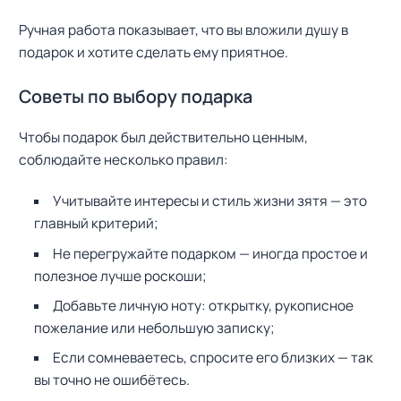
Ручная работа показывает, что вы вложили душу в
Н
а
подарок и хотите сделать ему приятное.
й
т
Советы по выбору подарка
и
:
Чтобы подарок был действительно ценным,
соблюдайте несколько правил:
Учитывайте интересы и стиль жизни зятя — это
главный критерий;
Не перегружайте подарком — иногда простое и
полезное лучше роскоши;
Добавьте личную ноту: открытку, рукописное
пожелание или небольшую записку;
Если сомневаетесь, спросите его близких — так
вы точно не ошибётесь.