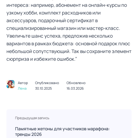
интереса: например, абонемент на онлайн-курсы по
узкому хобби, комплект расходников или
аксессуаров, подарочный сертификат в
специализированный магазин или мастер-класс.
Увеличьте шанс успеха, предложив несколько
вариантов в рамках бюджета: основной подарок плюс
небольшой сопутствующий. Так вы сохраните элемент
сюрприза и избежите ошибок.”
Автор
Опубликовано
Обновлено
Лена
30.10.2025
16.03.2026
Н
Предыдущая запись
а
в
Памятные жетоны для участников марафона:
тренды 2026
и