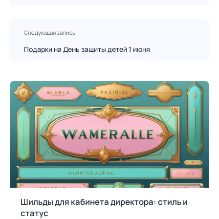
г
а
ц
Следующая запись
и
Подарки на День защиты детей 1 июня
я
п
о
з
а
п
и
с
я
м
Шильды для кабинета директора: стиль и
статус